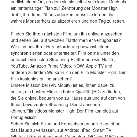
endlich einen Ort, an dem sie sie selbst sein kann. Doch als 
ein hinterhältiger Plan zur Zerstörung der Monster High 
droht, ihre Identität aufzudecken, muss sie lernen, ihr 
wahres Monsterherz zu akzeptieren und den Tag zu retten. 
.
Finden Sie Ihren nächsten Film, um ihn online anzusehen, 
und sehen Sie, auf welchen Plattformen er verfügbar ist?
Wir sind uns Ihrer Herausforderung bewusst, einen 
synchronisierten oder untertitelten Film online unter den 
unterschiedlichsten Streaming-Plattformen wie Netflix, 
YouTube, Amazon Prime Video, NOW, Apple TV und 
anderen zu finden.Wo kann ich den Film Monster High: Der 
Film kostenlos online ansehen?
Unsere Mission bei (VN.Mobitv) ist es, Ihnen dabei zu 
helfen, die besten Filme in hoher Qualität (HD) zu finden, 
die Sie online, bequem von zu Hause aus und auf dem von 
Ihnen bevorzugten Streaming-Dienst ansehen 
können.Filmvideos Monster High: Der Film komplett auf 
Portugiesisch
Sehen Sie sich Filme und Fernsehserien online an, ohne 
das Haus zu verlassen, auf Android, iPad, Smart TV 
(Philips, LG und Samsung), Computern (PC und MAC) und 