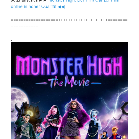
online in hoher Qualität ◀◀
===================++++++++++++++++++++========
===========
.